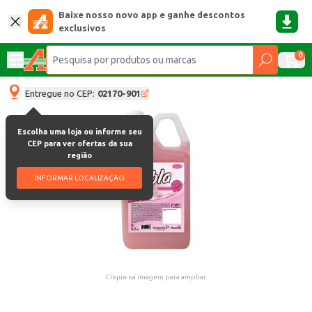
Baixe nosso novo app e ganhe descontos
exclusivos
0
Entregue no CEP:
02170-901
Escolha uma loja ou informe seu
CEP para ver ofertas da sua
região
INFORMAR LOCALIZAÇÃO
Clique na imagem para ampliar.