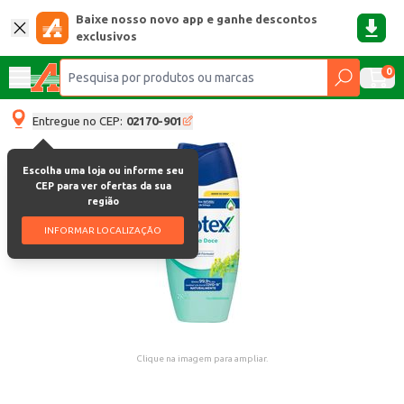
Baixe nosso novo app e ganhe descontos
exclusivos
0
Entregue no CEP:
02170-901
Escolha uma loja ou informe seu
CEP para ver ofertas da sua
região
INFORMAR LOCALIZAÇÃO
Clique na imagem para ampliar.