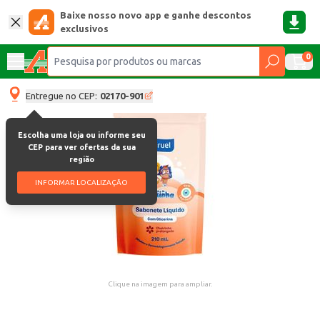
Baixe nosso novo app e ganhe descontos
exclusivos
0
Entregue no CEP:
02170-901
Escolha uma loja ou informe seu
CEP para ver ofertas da sua
região
INFORMAR LOCALIZAÇÃO
Clique na imagem para ampliar.