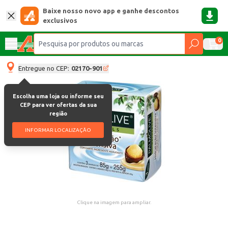
Baixe nosso novo app e ganhe descontos
exclusivos
0
Entregue no CEP:
02170-901
Escolha uma loja ou informe seu
CEP para ver ofertas da sua
região
INFORMAR LOCALIZAÇÃO
Clique na imagem para ampliar.