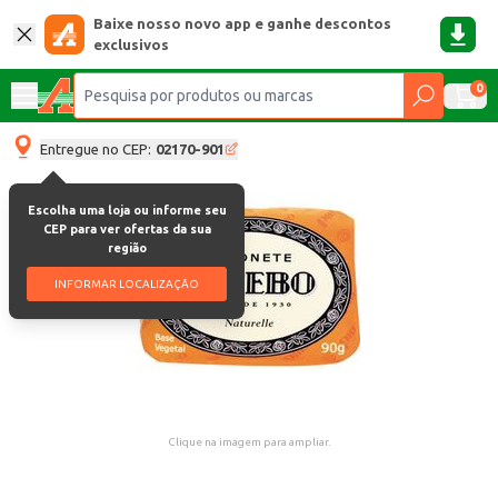
Baixe nosso novo app e ganhe descontos
exclusivos
0
Entregue no CEP:
02170-901
Escolha uma loja ou informe seu
CEP para ver ofertas da sua
região
INFORMAR LOCALIZAÇÃO
Clique na imagem para ampliar.