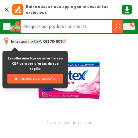
Baixe nosso novo app e ganhe descontos
exclusivos
0
Entregue no CEP:
02170-901
Escolha uma loja ou informe seu
CEP para ver ofertas da sua
região
INFORMAR LOCALIZAÇÃO
Clique na imagem para ampliar.