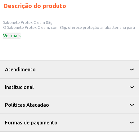
Descrição do produto
Sabonete Protex Cream 85g
O Sabonete Protex Cream, com 85g, oferece proteção antibacteriana para
a sua pele. Sua fórmula ajuda a remover bactérias, promovendo uma
Ver mais
sensação de limpeza e frescor. Ideal para o uso diário, o sabonete Protex
Cream é adequado para toda a família.
Dicas de Uso:
Utilize durante o banho para limpar e proteger a pele.
Pode ser usado nas mãos para uma limpeza eficaz.
Indicado para uso em casa, academias e outros ambientes.
Com o Sabonete Protex Cream, você garante a proteção que sua pele
Atendimento
precisa, mantendo-a limpa e cuidada todos os dias.
Institucional
Políticas Atacadão
Formas de pagamento