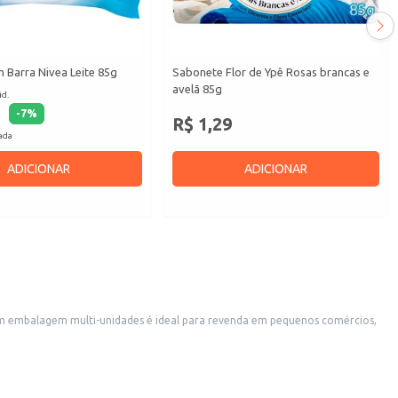
 Barra Nivea Leite 85g
Sabonete Flor de Ypê Rosas brancas e
avelã 85g
id.
-
7
%
R$ 1,29
cada
ADICIONAR
ADICIONAR