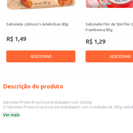
Sabonete Johnson’s Amêndoas 80g
Sabonete Flor de Ypê Flor 
Framboesa 85g
R$ 1,49
R$ 1,29
ADICIONAR
ADICIONAR
Descrição do produto
Sabonete Protex Erva-Doce Embalagem com 5x200g
O Sabonete Protex Erva-Doce em embalagem com 5 unidades de 200g cada é uma opção prática e econômica para diversos contex
como mercados, farmácias e lojas de conveniência, atendendo a demanda de consumidores que buscam produtos de h
Ver mais
suficiente para um período prolongado.
Dicas de Uso:
Ideal para revenda em estabelecimentos comerciais, oferecendo um produto 
Econômico para uso doméstico, proporcionando várias lavagens com uma ún