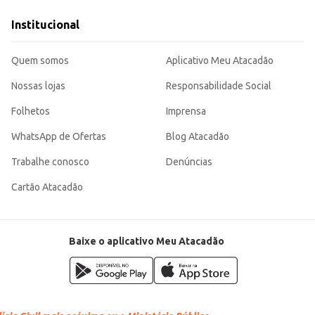
cem itens de higiene aos hóspedes.
nte, tanto para o varejo quanto para o consumidor final. Sua fragrância suav
Institucional
Quem somos
Aplicativo Meu Atacadão
Nossas lojas
Responsabilidade Social
Folhetos
Imprensa
WhatsApp de Ofertas
Blog Atacadão
Trabalhe conosco
Denúncias
Cartão Atacadão
Baixe o aplicativo Meu Atacadão