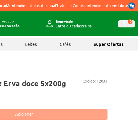
acadão
Atendimento
Institucional
Trabalhe Conosco
Atendimento em Libras
ixe o app
0
Bem-vindo
Entre ou cadastre-se
eu Atacadão
ês
Leites
Cafés
Super Ofertas
Código:
12033
 Erva doce 5x200g
Adicionar