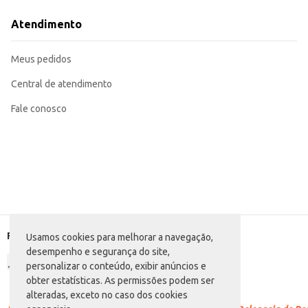
Adequado para uso em hotéis, pousadas e outros estabelecimentos que ofere
O Sabonete Protex Erva-Doce oferece praticidade e um custo-benefício atrae
Atendimento
de higiene agradável e eficiente.
Marca: Protex
Departamento: Higiene e perfumaria
Meus pedidos
Categoria: Sabonete em barra
Conteúdo: 5 unidades de 200g
EAN: 7509546656526
Central de atendimento
Fale conosco
Formas de pagamento
Usamos cookies para melhorar a navegação,
desempenho e segurança do site,
personalizar o conteúdo, exibir anúncios e
obter estatísticas. As permissões podem ser
alteradas, exceto no caso dos cookies