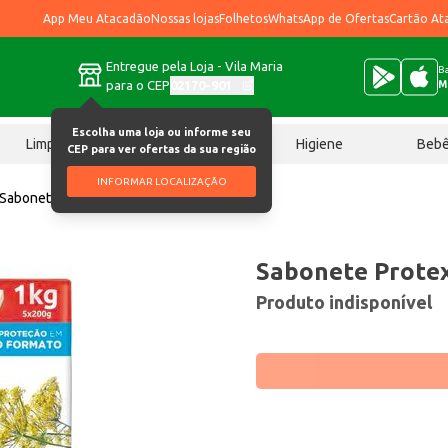
App Meu Atacadão
Nossas lojas
Folhetos
WhatsApp de Ofertas
Cartão At
Entregue pela Loja - Vila Maria
Ba
para o CEP
02170-901
M
Escolha uma loja ou informe seu
Limpeza
Chocolates
Higiene
Beb
CEP para ver ofertas da sua região
INFORMAR LOCALIZAÇÃO
Sabonete Protex Erva doce 5x200g
Sabonete Protex
Produto indisponível