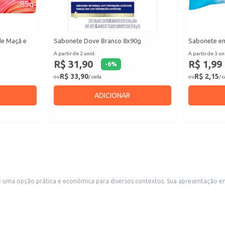
de Maçã e
Sabonete Dove Branco 8x90g
Sabonete em
A partir de 2 unid.
A partir de 3 un
R$ 31,90
R$ 1,99
-
6
%
R$ 33,90
R$ 2,15
ou
/ cada
ou
/ 
ADICIONAR
tos. Sua apresentação em embalagem multi-unidades é ideal para revenda em pequenos comércios,
igiene pessoal de qualidade. Também é uma opção conveniente para uso doméstico, fornecendo sabonete
de boa aceitação e giro rápido.
ica unidade.