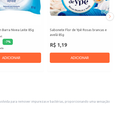
 Barra Nivea Leite 85g
Sabonete Flor de Ypê Rosas brancas e
avelã 85g
id.
-
7
%
R$ 1,19
cada
ADICIONAR
ADICIONAR
nvolvida para remover impurezas e bactérias, proporcionando uma sensação