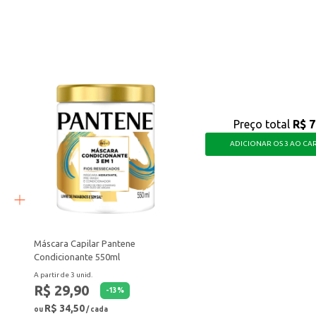
ma.
proteção que sua pele precisa, com um produto prático e eficiente para o uso 
Preço total
R$ 7
ADICIONAR OS 3 AO CA
Máscara Capilar Pantene
Condicionante 550ml
A partir de 3 unid.
R$ 29,90
-
13
%
R$ 34,50
ou
/ cada