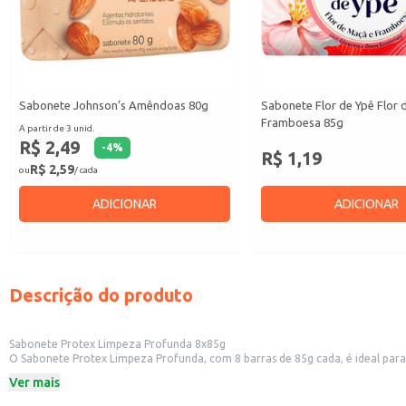
Sabonete Johnson’s Amêndoas 80g
Sabonete Flor de Ypê Flor 
Framboesa 85g
A partir de 3 unid.
R$ 2,49
-
4
%
R$ 1,19
R$ 2,59
ou
/ cada
ADICIONAR
ADICIONAR
Descrição do produto
Sabonete Protex Limpeza Profunda 8x85g
O Sabonete Protex Limpeza Profunda, com 8 barras de 85g cada, é ideal par
de limpeza e frescor.
Ver mais
Este produto é indicado para:
Uso diário em casa, para toda a família.