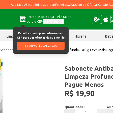
App Meu Atacadão
Nossas lojas
Folhetos
WhatsApp de Ofertas
Cartão At
Entregue pela Loja - Vila Maria
Ba
para o CEP
02170-901
M
Escolha uma loja ou informe seu
Limpeza
Chocolates
Higiene
Beb
CEP para ver ofertas da sua região
INFORMAR LOCALIZAÇÃO
Sabonete Antibacteriano Protex Limpeza Profunda 8x85g Leve Mais Pa
Sabonete Antiba
Limpeza Profund
Pague Menos
R$ 19,90
Quantidade:
Adic