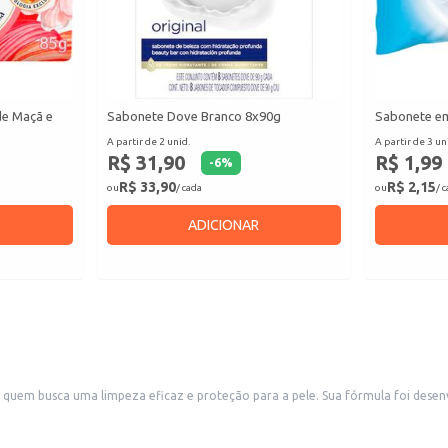
de Maçã e
Sabonete Dove Branco 8x90g
Sabonete em
A partir de 2 unid.
A partir de 3 un
R$ 31,90
R$ 1,99
-
6
%
R$ 33,90
R$ 2,15
ou
/ cada
ou
/ 
ADICIONAR
a quem busca uma limpeza eficaz e proteção para a pele. Sua fórmula foi dese