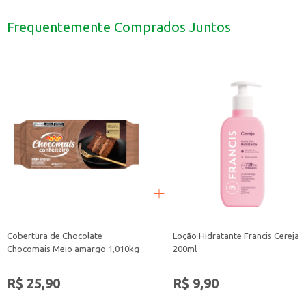
Revenda em mercados, farmácias e lojas de conveniência.
Manter a higiene em estabelecimentos comerciais, como academias e hotéis.
Frequentemente Comprados Juntos
Dicas de Uso:
Molhe o corpo e o sabonete.
Aplique o sabonete sobre a pele, massageando suavemente até formar espu
Enxágue abundantemente.
Com o Sabonete Protex Limpeza Profunda, você garante a higiene pessoal e a 
Cobertura de Chocolate
Loção Hidratante Francis Cereja
Chocomais Meio amargo 1,010kg
200ml
R$ 25,90
R$ 9,90