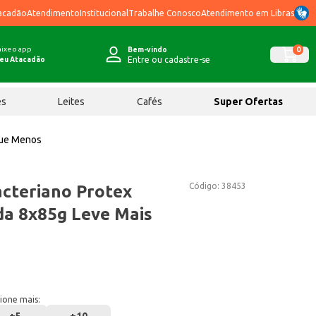
acadão
Atendimento
Institucional
Trabalhe Conosco
Atendimento em Libras
ixe o app
0
Bem-vindo
Entre ou cadastre-se
eu Atacadão
ês
Leites
Cafés
Super Ofertas
gue Menos
Código:
38453
cteriano Protex
a 8x85g Leve Mais
ione mais: