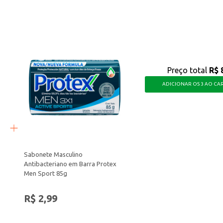
ida, com a confiança de uma marca reconhecida no mercado de higiene pessoal
Preço total
R$ 
ADICIONAR OS 3 AO CA
Sabonete Masculino
Antibacteriano em Barra Protex
Men Sport 85g
R$ 2,99