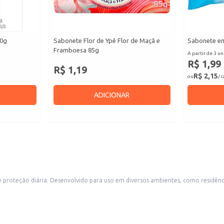
90g
Sabonete Flor de Ypê Flor de Maçã e
Sabonete em
Framboesa 85g
A partir de 3 un
R$ 1,99
R$ 1,19
R$ 2,15
ou
/ 
ADICIONAR
e proteção diária. Desenvolvido para uso em diversos ambientes, como residên