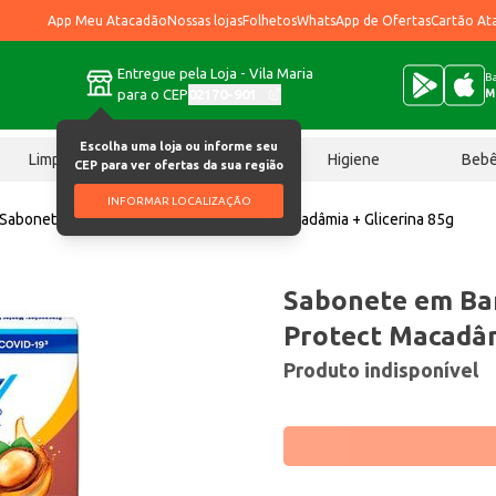
App Meu Atacadão
Nossas lojas
Folhetos
WhatsApp de Ofertas
Cartão At
Entregue pela Loja - Vila Maria
Ba
para o CEP
02170-901
M
Escolha uma loja ou informe seu
Limpeza
Chocolates
Higiene
Beb
CEP para ver ofertas da sua região
INFORMAR LOCALIZAÇÃO
Sabonete em Barra Protex Nutri Protect Macadâmia + Glicerina 85g
Sabonete em Bar
Protect Macadâm
Produto indisponível