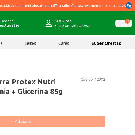
acadão
Atendimento
Institucional
Trabalhe Conosco
Atendimento em Libras
ixe o app
0
Bem-vindo
Entre ou cadastre-se
eu Atacadão
ês
Leites
Cafés
Super Ofertas
Código:
12082
ra Protex Nutri
ia + Glicerina 85g
Adicionar