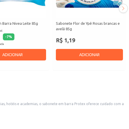
 Barra Nivea Leite 85g
Sabonete Flor de Ypê Rosas brancas e
avelã 85g
id.
-
7
%
R$ 1,19
cada
ADICIONAR
ADICIONAR
cias, hotéis e academias, o sabonete em barra Protex oferece cuidado com a