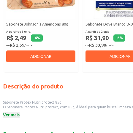
Sabonete Johnson’s Amêndoas 80g
Sabonete Dove Branco 8x
A partir de 3 unid.
A partir de 2 unid.
R$ 2,49
R$ 31,90
-
4
%
-
6
%
R$ 2,59
R$ 33,90
ou
/ cada
ou
/ cada
ADICIONAR
ADICIONAR
Descrição do produto
Sabonete Protex Nutri protect 85g
O Sabonete Protex Nutri protect, com 85g, é ideal para quem busca limpeza 
pele, auxiliando na remoção de impurezas e na proteção contra bactérias.
Ver mais
Dicas de Uso:
Para uso diário em casa, durante o banho.
Ideal para uso em lavabos de estabelecimentos comerciais.
Pode ser utilizado em academias e vestiários para higiene pessoal.