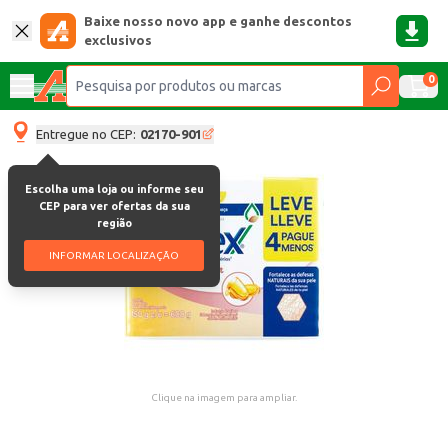
Baixe nosso novo app e ganhe descontos
exclusivos
0
Entregue no CEP:
02170-901
Escolha uma loja ou informe seu
CEP para ver ofertas da sua
região
INFORMAR LOCALIZAÇÃO
Clique na imagem para ampliar.