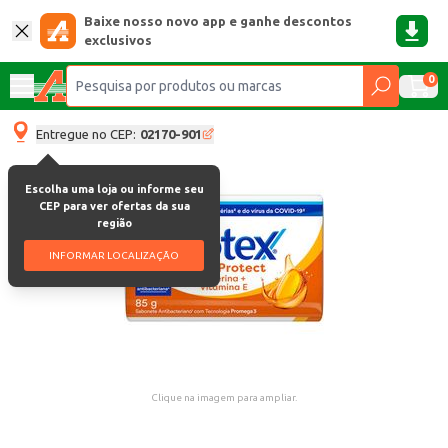
Baixe nosso novo app e ganhe descontos
exclusivos
0
Entregue no CEP:
02170-901
Escolha uma loja ou informe seu
CEP para ver ofertas da sua
região
INFORMAR LOCALIZAÇÃO
Clique na imagem para ampliar.