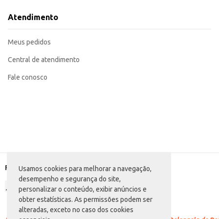
Ideal para uso em estabelecimentos comerciais como hotéis, motéis e acade
Recomendado para uso doméstico em banheiros e lavabos.
Atendimento
O Sabonete Senador Sport proporciona limpeza e praticidade, sendo uma esco
para o varejo.
Marca: Senador
Meus pedidos
Departamento: Higiene e perfumaria
Categoria: Sabonete em barra
Conteúdo: 130g
Central de atendimento
EAN: 48432935
Fale conosco
Formas de pagamento
Usamos cookies para melhorar a navegação,
desempenho e segurança do site,
personalizar o conteúdo, exibir anúncios e
obter estatísticas. As permissões podem ser
alteradas, exceto no caso dos cookies