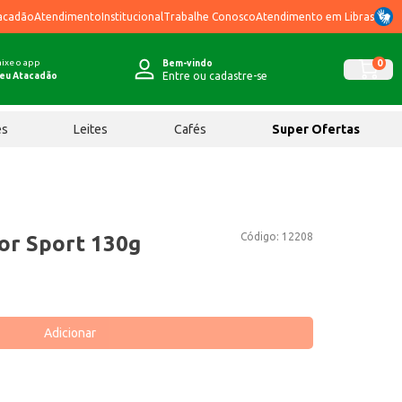
acadão
Atendimento
Institucional
Trabalhe Conosco
Atendimento em Libras
ixe o app
0
Bem-vindo
Entre ou cadastre-se
eu Atacadão
ês
Leites
Cafés
Super Ofertas
Código:
12208
or Sport 130g
Adicionar