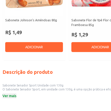
Sabonete Johnson’s Amêndoas 80g
Sabonete Flor de Ypê Flor 
Framboesa 85g
R$ 1,49
R$ 1,29
ADICIONAR
ADICIONAR
Descrição do produto
Sabonete Senador Sport Unidade com 130g
O Sabonete Senador Sport, em unidade com 130g, é uma opção prática e eficiente para higiene pessoal. Sua formulação é adequada para uso diário e oferece limpez
comerciais, como supermercados, farmácias e lojas de conveniência, també
Ver mais
Dicas de Uso:
Umedeça o sabonete e esfregue-o suavemente sobre a pele, criando espuma.
Enxágue abundantemente com água.
Para melhor resultado, utilize diariamente.