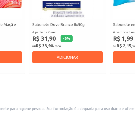
de Maçã e
Sabonete Dove Branco 8x90g
Sabonete em
A partir de 2 unid.
A partir de 3 un
R$ 31,90
R$ 1,99
-
6
%
R$ 33,90
R$ 2,15
ou
/ cada
ou
/ 
ADICIONAR
a eficaz. Ideal para revenda em diversos estabelecimentos
m é uma boa opção para uso doméstico.