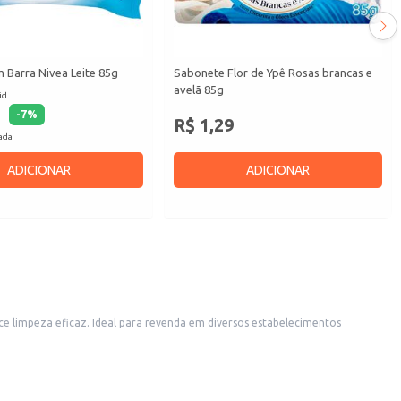
 Barra Nivea Leite 85g
Sabonete Flor de Ypê Rosas brancas e
avelã 85g
id.
-
7
%
R$ 1,29
cada
ADICIONAR
ADICIONAR