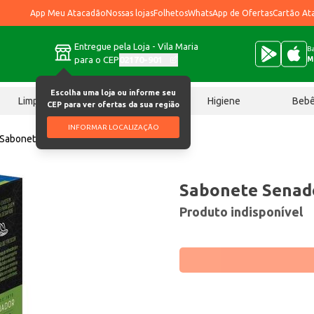
App Meu Atacadão
Nossas lojas
Folhetos
WhatsApp de Ofertas
Cartão At
Entregue pela Loja - Vila Maria
Ba
para o CEP
02170-901
M
Escolha uma loja ou informe seu
Limpeza
Chocolates
Higiene
Beb
CEP para ver ofertas da sua região
INFORMAR LOCALIZAÇÃO
Sabonete Senador Sport 130g
Sabonete Senad
Produto indisponível