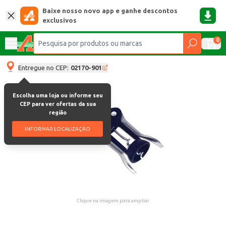
Baixe nosso novo app e ganhe descontos
exclusivos
0
Entregue no CEP:
02170-901
Escolha uma loja ou informe seu
CEP para ver ofertas da sua
região
INFORMAR LOCALIZAÇÃO
Clique na imagem para ampliar.