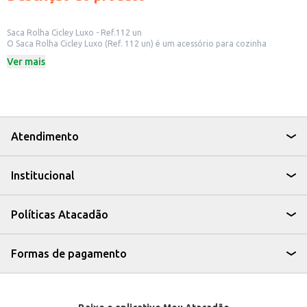
Saca Rolha Cicley Luxo - Ref.112 un
O Saca Rolha Cicley Luxo (Ref. 112 un) é um acessório para cozinha
projetado para facilitar a abertura de garrafas de vinho. Ideal para uso
Ver mais
doméstico, em bares, restaurantes e outros estabelecimentos comerciais,
este saca rolhas combina funcionalidade e design.
Dicas de Uso:
Utilize para abrir garrafas de vinho em casa, em eventos ou no seu
estabelecimento.
Um item prático para ter sempre à mão em sua cozinha ou bar.
Excelente opção para presentear apreciadores de vinho.
Atendimento
Com o Saca Rolha Cicley Luxo, abrir suas garrafas de vinho se torna uma
tarefa simples e eficiente, agregando praticidade ao seu dia a dia ou ao seu
negócio.
Institucional
Políticas Atacadão
Formas de pagamento