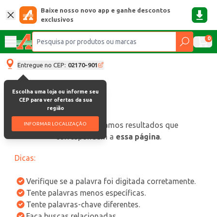
Baixe nosso novo app e ganhe descontos
exclusivos
0
Entregue no CEP:
02170-901
Escolha uma loja ou informe seu
CEP para ver ofertas da sua
região
oops, não encontramos resultados que
INFORMAR LOCALIZAÇÃO
correspondam a
essa página
.
Dicas:
Verifique se a palavra foi digitada corretamente.
Tente palavras menos específicas.
Tente palavras-chave diferentes.
Faça buscas relacionadas.