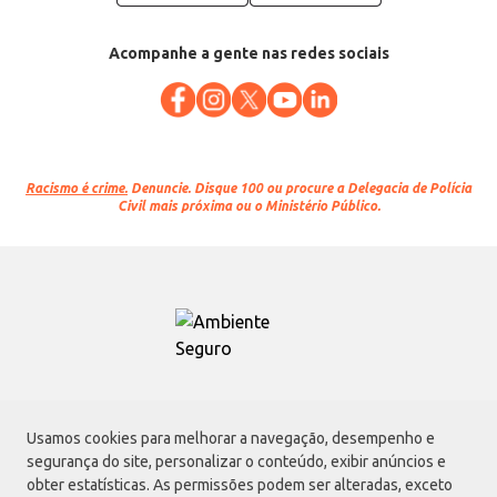
Acompanhe a gente nas redes sociais
Racismo é crime.
Denuncie. Disque 100 ou procure a Delegacia de Polícia
Civil mais próxima ou o Ministério Público.
Atacadão S.A.
Usamos cookies para melhorar a navegação, desempenho e
Avenida Morvan Dias de Figueiredo, 6169, Vila Maria, São Paulo - SP | CEP
segurança do site, personalizar o conteúdo, exibir anúncios e
02170-901 | CNPJ: 75.315.333/0001-09
obter estatísticas. As permissões podem ser alteradas, exceto