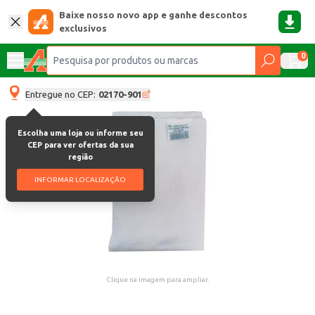
Baixe nosso novo app e ganhe descontos
exclusivos
0
Entregue no CEP:
02170-901
Escolha uma loja ou informe seu
CEP para ver ofertas da sua
região
INFORMAR LOCALIZAÇÃO
Clique na imagem para ampliar.