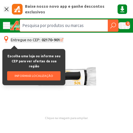
Baixe nosso novo app e ganhe descontos
exclusivos
0
Entregue no CEP:
02170-901
Escolha uma loja ou informe seu
CEP para ver ofertas da sua
região
INFORMAR LOCALIZAÇÃO
Clique na imagem para ampliar.