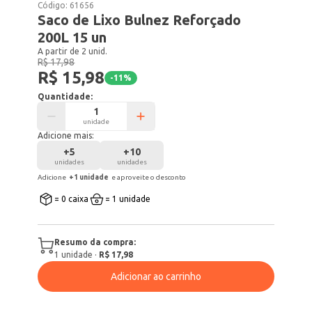
Código:
61656
Saco de Lixo Bulnez Reforçado
200L 15 un
A partir de 2 unid.
R$ 17,98
R$ 15,98
-
11
%
Quantidade:
unidade
Adicione mais:
+
5
+
10
unidades
unidades
Adicione
+
1
unidade
e aproveite o desconto
= 0 caixa
= 1 unidade
Resumo da compra:
1
unidade
·
R$ 17,98
Adicionar ao carrinho