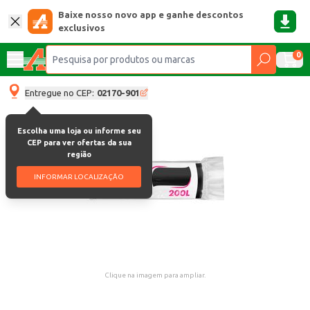
Baixe nosso novo app e ganhe descontos
exclusivos
0
Entregue no CEP:
02170-901
Escolha uma loja ou informe seu
CEP para ver ofertas da sua
região
INFORMAR LOCALIZAÇÃO
Clique na imagem para ampliar.