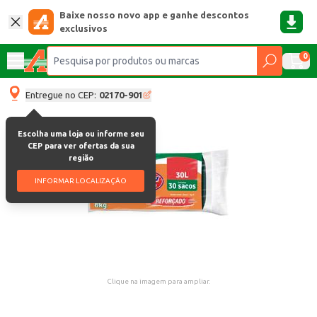
Baixe nosso novo app e ganhe descontos
exclusivos
0
Entregue no CEP:
02170-901
Escolha uma loja ou informe seu
CEP para ver ofertas da sua
região
INFORMAR LOCALIZAÇÃO
Clique na imagem para ampliar.