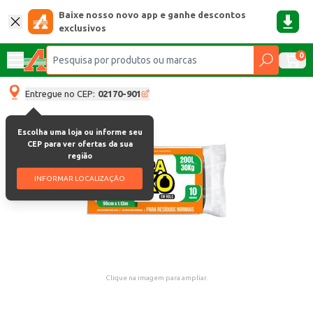
Baixe nosso novo app e ganhe descontos
exclusivos
0
Entregue no CEP:
02170-901
Escolha uma loja ou informe seu
CEP para ver ofertas da sua
região
INFORMAR LOCALIZAÇÃO
Clique na imagem para ampliar.