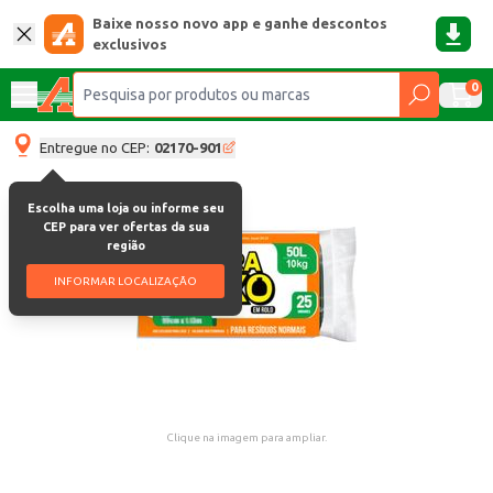
Baixe nosso novo app e ganhe descontos
exclusivos
0
Entregue no CEP:
02170-901
Escolha uma loja ou informe seu
CEP para ver ofertas da sua
região
INFORMAR LOCALIZAÇÃO
Clique na imagem para ampliar.