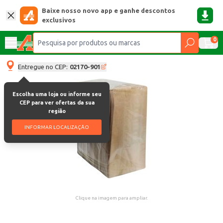
Baixe nosso novo app e ganhe descontos
exclusivos
0
Entregue no CEP:
02170-901
Escolha uma loja ou informe seu
CEP para ver ofertas da sua
região
INFORMAR LOCALIZAÇÃO
Clique na imagem para ampliar.