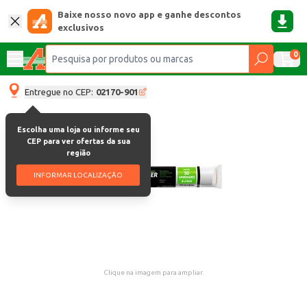
Baixe nosso novo app e ganhe descontos
exclusivos
0
Entregue no CEP:
02170-901
Escolha uma loja ou informe seu
CEP para ver ofertas da sua
região
INFORMAR LOCALIZAÇÃO
Clique na imagem para ampliar.