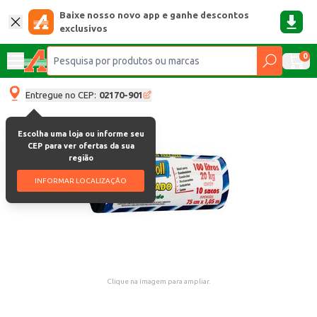
Baixe nosso novo app e ganhe descontos
exclusivos
0
Entregue no CEP:
02170-901
Escolha uma loja ou informe seu
CEP para ver ofertas da sua
região
INFORMAR LOCALIZAÇÃO
Clique na imagem para ampliar.