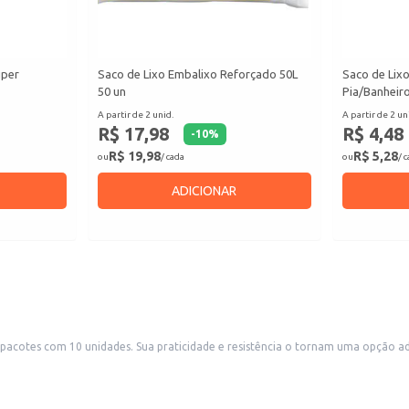
uper
Saco de Lixo Embalixo Reforçado 50L
Saco de Lix
50 un
Pia/Banheiro
A partir de 2 unid.
A partir de 2 un
R$ 17,98
R$ 4,48
-
10
%
R$ 19,98
R$ 5,28
ou
/ cada
ou
/ 
ADICIONAR
ada para diversos usos, tanto em residências quanto em
s que necessitam de soluções eficientes para o descarte de resíduos.
nômica e eficiente para o gerenciamento de lixo.