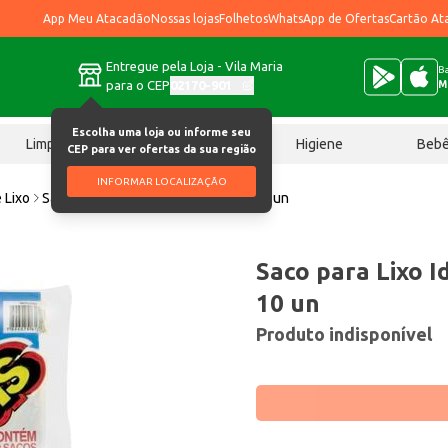
App Meu Atacadão
Nossas lojas
Folhetos
WhatsApp de Ofertas
Cartão At
Entregue pela Loja - Vila Maria
Ba
para o CEP
02170-901
M
Escolha uma loja ou informe seu
Limpeza
Chocolates
Higiene
Beb
CEP para ver ofertas da sua região
INFORMAR LOCALIZAÇÃO
 Lixo
Saco para Lixo Ideal Plus Azul 50L 10 un
Saco para Lixo I
10 un
Produto indisponível