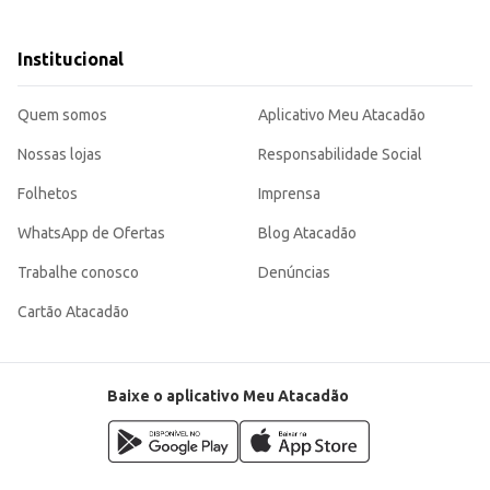
e resíduos.
onsumidor.
e prática para a gestão de resíduos, atendendo às necessidades de diversos tip
Institucional
ro.
Quem somos
Aplicativo Meu Atacadão
Nossas lojas
Responsabilidade Social
Folhetos
Imprensa
WhatsApp de Ofertas
Blog Atacadão
Trabalhe conosco
Denúncias
Cartão Atacadão
Baixe o aplicativo Meu Atacadão