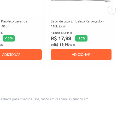
o Packlixo Lavanda
Saco de Lixo Embalixo Reforçado -
 40 un
110L 25 un
id.
A partir de 2 unid.
R$ 17,98
-
15
%
-
10
%
R$ 19,98
cada
ou
/ cada
ADICIONAR
ADICIONAR