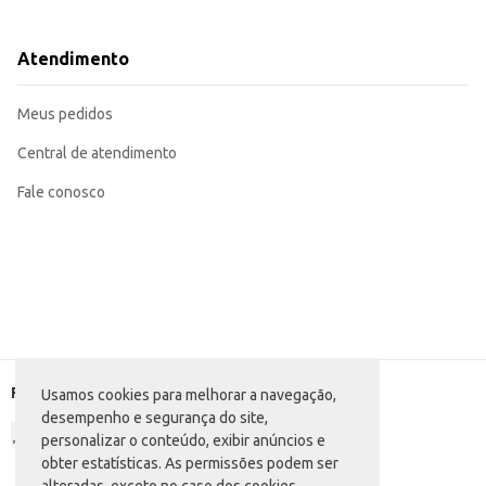
Sua alta capacidade de 50 litros permite o descarte de grandes quantidades d
A embalagem com 10 unidades proporciona praticidade e economia para o c
A escolha do Saco para Lixo Ideal Plus Azul representa uma solução eficiente 
Atendimento
comerciais. Sua resistência e tamanho garantem um uso confiável e duradou
Marca: Ideal Plus
Departamento: Utilidades domésticas
Meus pedidos
Categoria: Saco de Lixo
Conteúdo: 10 unidades de 50L cada
EAN: 7896079615145
Central de atendimento
Fale conosco
Formas de pagamento
Usamos cookies para melhorar a navegação,
desempenho e segurança do site,
personalizar o conteúdo, exibir anúncios e
obter estatísticas. As permissões podem ser