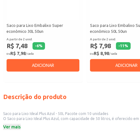
Saco para Lixo Embalixo Super
Saco para Lixo Embalixo S
econômico 30L 50un
econômico 50L 50un
A partir de 2 unid.
A partir de 2 unid.
R$ 7,48
R$ 7,98
-
6
%
-
11
%
R$ 7,98
R$ 8,98
ou
/ cada
ou
/ cada
ADICIONAR
ADICIONAR
Descrição do produto
Saco para Lixo Ideal Plus Azul - 50L Pacote com 10 unidades
O Saco para Lixo Ideal Plus Azul, com capacidade de 50 litros, é oferecido em pacotes com 10 unidades. Sua praticidade e resistência o tornam uma opção adequ
estabelecimentos comerciais como restaurantes, escritórios e outros negócio
Ver mais
Dicas de Uso:
Ideal para uso doméstico, facilitando a organização e limpeza da casa.
Recomendado para estabelecimentos comerciais que buscam uma solução eco