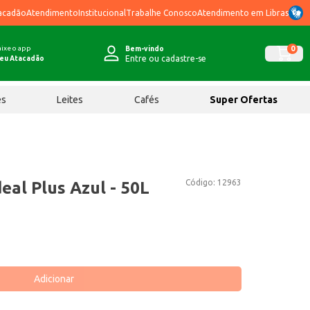
acadão
Atendimento
Institucional
Trabalhe Conosco
Atendimento em Libras
ixe o app
0
Bem-vindo
Entre ou cadastre-se
eu Atacadão
ês
Leites
Cafés
Super Ofertas
Código:
12963
deal Plus Azul - 50L
Adicionar