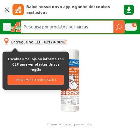
Baixe nosso novo app e ganhe descontos
exclusivos
0
Entregue no CEP:
02170-901
Escolha uma loja ou informe seu
CEP para ver ofertas da sua
região
INFORMAR LOCALIZAÇÃO
Clique na imagem para ampliar.