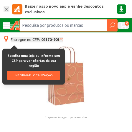
Baixe nosso novo app e ganhe descontos
exclusivos
0
Entregue no CEP:
02170-901
Escolha uma loja ou informe seu
CEP para ver ofertas da sua
região
INFORMAR LOCALIZAÇÃO
Clique na imagem para ampliar.