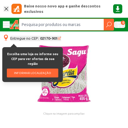
Baixe nosso novo app e ganhe descontos
exclusivos
0
Entregue no CEP:
02170-901
Escolha uma loja ou informe seu
CEP para ver ofertas da sua
região
INFORMAR LOCALIZAÇÃO
Clique na imagem para ampliar.