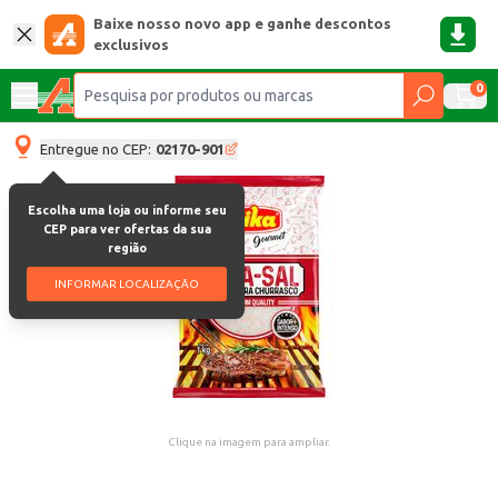
Baixe nosso novo app e ganhe descontos
exclusivos
0
Entregue no CEP:
02170-901
Escolha uma loja ou informe seu
CEP para ver ofertas da sua
região
INFORMAR LOCALIZAÇÃO
Clique na imagem para ampliar.