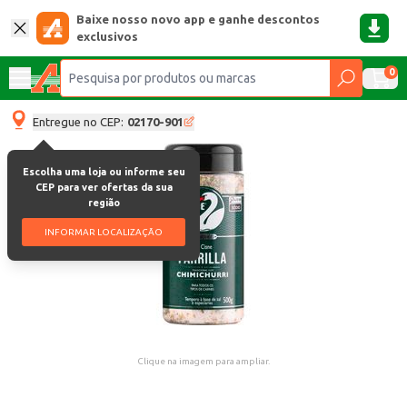
Baixe nosso novo app e ganhe descontos
exclusivos
0
Entregue no CEP:
02170-901
Escolha uma loja ou informe seu
CEP para ver ofertas da sua
região
INFORMAR LOCALIZAÇÃO
Clique na imagem para ampliar.