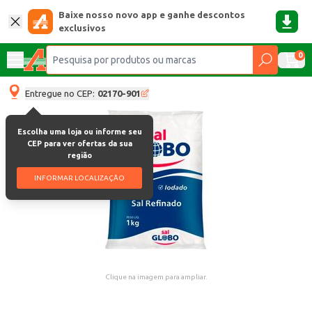
Baixe nosso novo app e ganhe descontos
exclusivos
0
Entregue no CEP:
02170-901
Escolha uma loja ou informe seu
CEP para ver ofertas da sua
região
INFORMAR LOCALIZAÇÃO
Clique na imagem para ampliar.