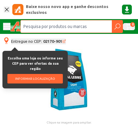
Baixe nosso novo app e ganhe descontos
exclusivos
0
Entregue no CEP:
02170-901
Escolha uma loja ou informe seu
CEP para ver ofertas da sua
região
INFORMAR LOCALIZAÇÃO
Clique na imagem para ampliar.