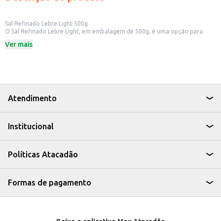
Sal Refinado Lebre Light 500g
O Sal Refinado Lebre Light, em embalagem de 500g, é uma opção para
quem busca reduzir o consumo de sódio sem abrir mão do sabor. Ideal para
Ver mais
uso doméstico, em restaurantes e outros estabelecimentos comerciais que
buscam oferecer uma alternativa com menor teor de sódio.
Dicas de Uso:
Utilize no preparo de alimentos em geral, como carnes, legumes e saladas.
Pode ser usado em receitas que exigem sal, como pães e bolos, para realçar
o sabor.
Perfeito para temperar pratos no dia a dia, controlando a quantidade de
Atendimento
sódio.
O Sal Refinado Lebre Light é uma escolha prática e conveniente para quem
busca uma alimentação equilibrada, mantendo o sabor dos seus pratos.
Institucional
Políticas Atacadão
Formas de pagamento