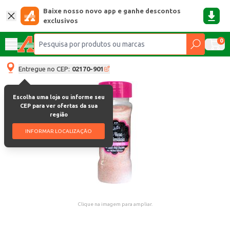
Baixe nosso novo app e ganhe descontos
exclusivos
0
Entregue no CEP:
02170-901
Escolha uma loja ou informe seu
CEP para ver ofertas da sua
região
INFORMAR LOCALIZAÇÃO
Clique na imagem para ampliar.