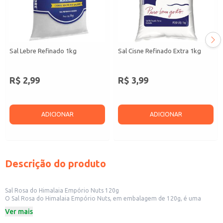
Sal Lebre Refinado 1kg
Sal Cisne Refinado Extra 1kg
R$ 2,99
R$ 3,99
ADICIONAR
ADICIONAR
Descrição do produto
Sal Rosa do Himalaia Empório Nuts 120g
O Sal Rosa do Himalaia Empório Nuts, em embalagem de 120g, é uma
opção para quem busca um tempero natural e com sabor diferenciado.
Ver mais
Ideal para uso doméstico, o sal rosa pode ser utilizado em diversas
preparações culinárias, adicionando um toque especial aos seus pratos.