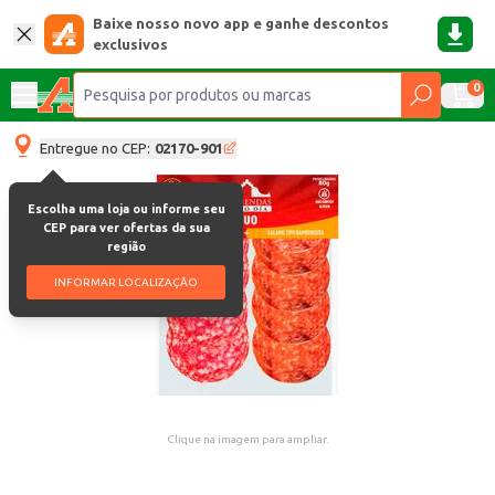
Baixe nosso novo app e ganhe descontos
exclusivos
0
Entregue no CEP:
02170-901
Escolha uma loja ou informe seu
CEP para ver ofertas da sua
região
INFORMAR LOCALIZAÇÃO
Clique na imagem para ampliar.