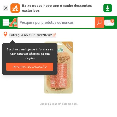
Baixe nosso novo app e ganhe descontos
exclusivos
0
Entregue no CEP:
02170-901
Escolha uma loja ou informe seu
CEP para ver ofertas da sua
região
INFORMAR LOCALIZAÇÃO
Clique na imagem para ampliar.