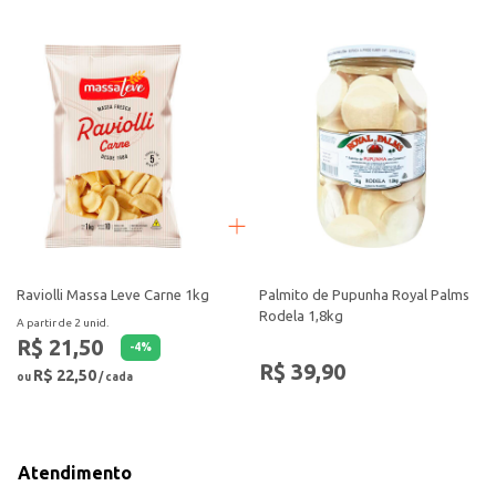
Raviolli Massa Leve Carne 1kg
Palmito de Pupunha Royal Palms
Rodela 1,8kg
A partir de 2 unid.
R$ 21,50
-
4
%
R$ 39,90
R$ 22,50
ou
/ cada
Atendimento