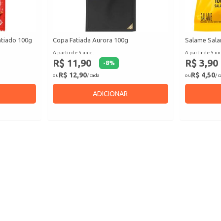
atiado 100g
Copa Fatiada Aurora 100g
Salame Sala
A partir de 5 unid.
A partir de 5 un
R$ 11,90
R$ 3,90
-
8
%
R$ 12,90
R$ 4,50
ou
/ cada
ou
/ 
ADICIONAR