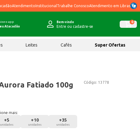
acadão
Atendimento
Institucional
Trabalhe Conosco
Atendimento em Libras
ixe o app
0
Bem-vindo
Entre ou cadastre-se
eu Atacadão
ês
Leites
Cafés
Super Ofertas
Código:
13778
 Aurora Fatiado 100g
ione mais:
+
5
+
10
+
35
unidades
unidades
unidades