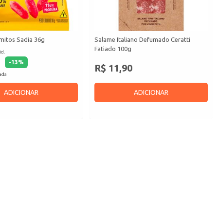
mitos Sadia 36g
Salame Italiano Defumado Ceratti
Fatiado 100g
id.
-
13
%
R$ 11,90
cada
ADICIONAR
ADICIONAR