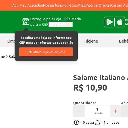
App Meu Atacadão
Nossas lojas
Folhetos
WhatsApp de Ofertas
Cartão At
Entregue pela Loja - Vila Maria
Ba
para o CEP
02170-901
M
Escolha uma loja ou informe seu
Limpeza
Chocolates
Higiene
Beb
CEP para ver ofertas da sua região
INFORMAR LOCALIZAÇÃO
ame
Salame Italiano Aurora Fatiado 100g
Salame Italiano
R$ 10,90
Quantidade:
Adic
unidade
= 0 caixa
= 1 unidade