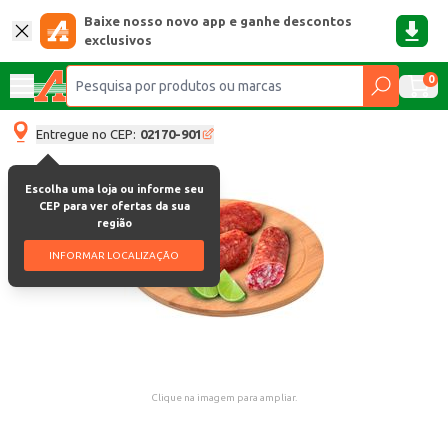
Baixe nosso novo app e ganhe descontos
exclusivos
0
Entregue no CEP:
02170-901
Escolha uma loja ou informe seu
CEP para ver ofertas da sua
região
INFORMAR LOCALIZAÇÃO
Clique na imagem para ampliar.