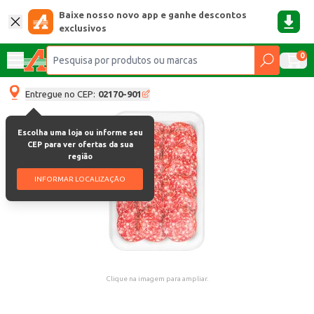
Baixe nosso novo app e ganhe descontos
exclusivos
0
Entregue no CEP:
02170-901
Escolha uma loja ou informe seu
CEP para ver ofertas da sua
região
INFORMAR LOCALIZAÇÃO
Clique na imagem para ampliar.