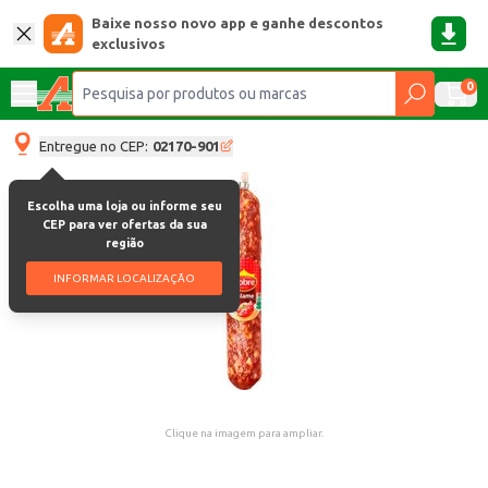
Baixe nosso novo app e ganhe descontos
exclusivos
0
Entregue no CEP:
02170-901
Escolha uma loja ou informe seu
CEP para ver ofertas da sua
região
INFORMAR LOCALIZAÇÃO
Clique na imagem para ampliar.