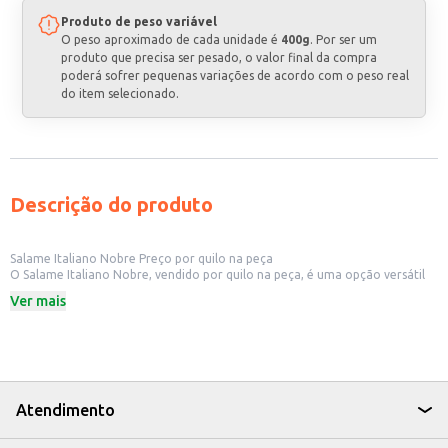
Produto de peso variável
O peso aproximado de cada unidade é
400g
. Por ser um
produto que precisa ser pesado, o valor final da compra
poderá sofrer pequenas variações de acordo com o peso real
do item selecionado.
Descrição do produto
Salame Italiano Nobre Preço por quilo na peça
O Salame Italiano Nobre, vendido por quilo na peça, é uma opção versátil
para diversos estabelecimentos comerciais. Sua apresentação em peça
Ver mais
inteira permite flexibilidade no fatiamento e atendimento às necessidades
específicas de cada cliente, seja para consumo imediato ou para posterior
processamento. É ideal para delicatessens, restaurantes, bares e hotéis que
buscam um produto de qualidade para oferecer aos seus consumidores.
Dicas de uso:
Fatiado, pode ser servido como aperitivo ou parte de tábuas de frios.
Utilizado em sanduíches, pizzas e outros pratos quentes.
Atendimento
Pode ser comercializado em fatias ou em peças menores para atender
diferentes demandas.