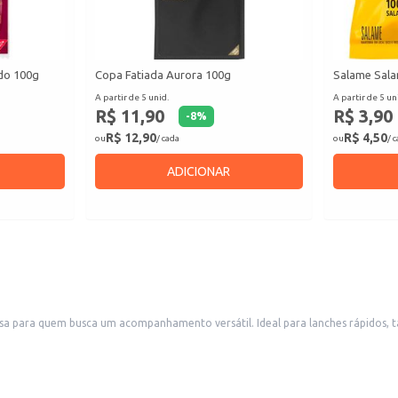
ado 100g
Copa Fatiada Aurora 100g
Salame Sala
A partir de 5 unid.
A partir de 5 un
R$ 11,90
R$ 3,90
-
8
%
R$ 12,90
R$ 4,50
ou
/ cada
ou
/ 
ADICIONAR
sa para quem busca um acompanhamento versátil. Ideal para lanches rápidos, tá
es.