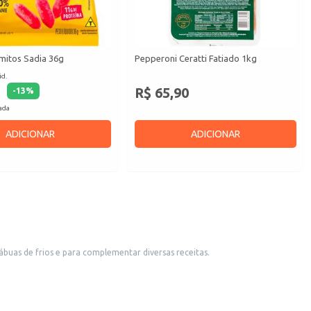
mitos Sadia 36g
Pepperoni Ceratti Fatiado 1kg
id.
R$ 65,90
-
13
%
cada
ADICIONAR
ADICIONAR
buas de frios e para complementar diversas receitas.