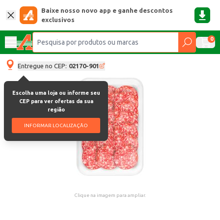
Baixe nosso novo app e ganhe descontos
exclusivos
0
Entregue no CEP:
02170-901
Escolha uma loja ou informe seu
CEP para ver ofertas da sua
região
INFORMAR LOCALIZAÇÃO
Clique na imagem para ampliar.