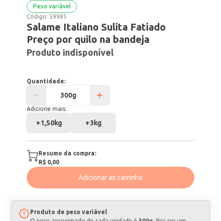
Peso variável
Código:
59985
Salame Italiano Sulita Fatiado
Preço por quilo na bandeja
Produto indisponível
Quantidade:
Adicione mais:
+
1,50kg
+
3kg
Resumo da compra:
R$ 0,00
Adicionar ao carrinho
Produto de peso variável
O peso aproximado de cada unidade é
300g
. Por ser um