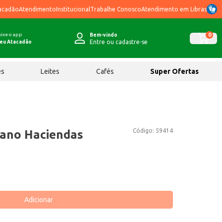
acadão
Atendimento
Institucional
Trabalhe Conosco
Atendimento em Libras
ixe o app
0
Bem-vindo
Entre ou cadastre-se
eu Atacadão
ês
Leites
Cafés
Super Ofertas
Código:
59414
iano Haciendas
Adicionar