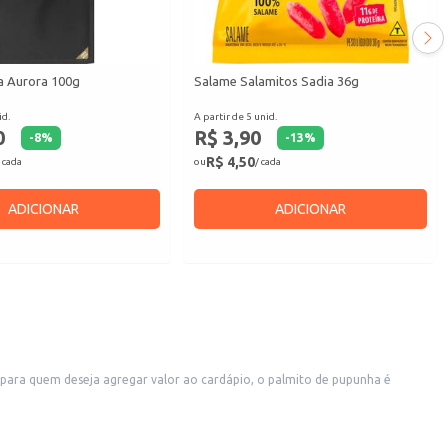
a Aurora 100g
Salame Salamitos Sadia 36g
id.
A partir de 5 unid.
0
R$ 3,90
-
8
%
-
13
%
R$ 4,50
 cada
ou
/ cada
ADICIONAR
ADICIONAR
 para quem deseja agregar valor ao cardápio, o palmito de pupunha é