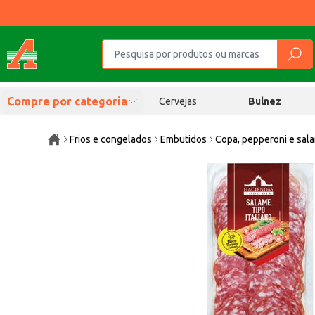
Compre por categoria
Cervejas
Bulnez
Frios e congelados
Embutidos
Copa, pepperoni e sal