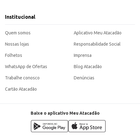
s diversos.
Institucional
Quem somos
Aplicativo Meu Atacadão
 busca um produto saboroso, prático e com diversas possibilidades de uso, agr
Nossas lojas
Responsabilidade Social
Folhetos
Imprensa
WhatsApp de Ofertas
Blog Atacadão
Trabalhe conosco
Denúncias
Cartão Atacadão
Baixe o aplicativo Meu Atacadão