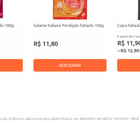
ado 100g
Salame Italiano Perdigão Fatiado 100g
Copa Fatiad
A partir de 5 un
R$ 11,9
R$ 11,80
R$ 12,90
ou
/
ADICIONAR
o prática e saborosa para quem busca um alimento versátil e nutritivo. Ideal
sa e saudável.
eceitas.
lientes.