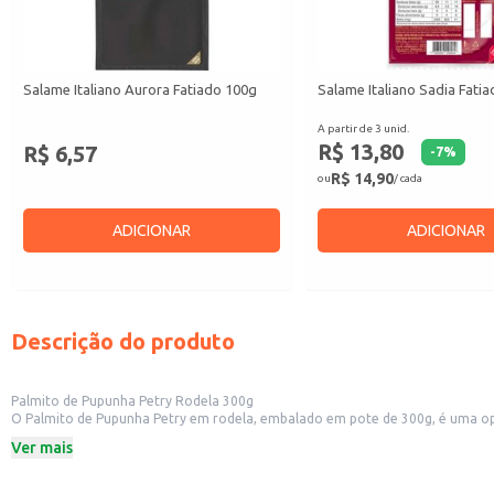
Salame Italiano Aurora Fatiado 100g
Salame Italiano Sadia Fati
A partir de 3 unid.
R$ 13,80
R$ 6,57
-
7
%
R$ 14,90
ou
/ cada
ADICIONAR
ADICIONAR
Descrição do produto
Palmito de Pupunha Petry Rodela 300g
O Palmito de Pupunha Petry em rodela, embalado em pote de 300g, é uma opçã
conhecido por sua textura macia e sabor suave, sendo uma alternativa saboro
Ver mais
Este produto é perfeito para:
Restaurantes e lanchonetes que buscam ingredientes de qualidade para suas r
Supermercados e mercados que desejam oferecer opções saudáveis aos seus c