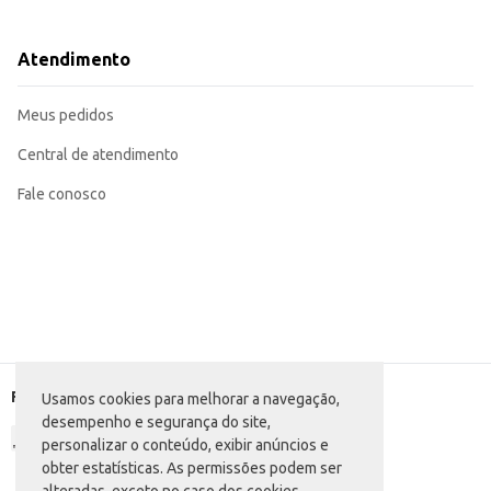
Consumidores que buscam praticidade no preparo de saladas, petiscos e prato
Dicas de Uso:
Adicione em saladas para um toque especial e nutritivo.
Atendimento
Utilize como ingrediente em tortas e quiches.
Prepare deliciosos petiscos, como palmito com azeite e ervas finas.
Incorpore em receitas de risotos e massas para um sabor diferenciado.
Meus pedidos
O Palmito de Pupunha Petry Rodela 300g é uma escolha inteligente para quem
Central de atendimento
Fale conosco
Formas de pagamento
Usamos cookies para melhorar a navegação,
desempenho e segurança do site,
personalizar o conteúdo, exibir anúncios e
obter estatísticas. As permissões podem ser