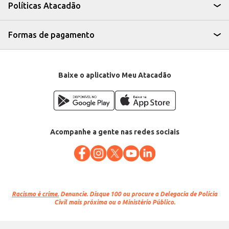
você quanto para seus clientes.
Políticas Atacadão
Marca: Aurora
Departamento: Frios e congelados
Categoria: Copa, pepperoni e salame
EAN: 85484
Formas de pagamento
Baixe o aplicativo Meu Atacadão
Acompanhe a gente nas redes sociais
Racismo é crime.
Denuncie. Disque 100 ou procure a Delegacia de Polícia
Civil mais próxima ou o Ministério Público.