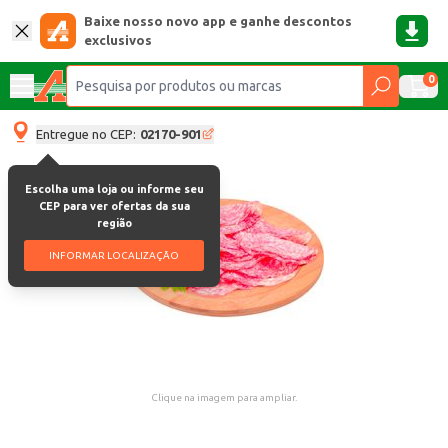
Baixe nosso novo app e ganhe descontos
exclusivos
0
Entregue no CEP:
02170-901
Escolha uma loja ou informe seu
CEP para ver ofertas da sua
região
INFORMAR LOCALIZAÇÃO
Clique na imagem para ampliar.