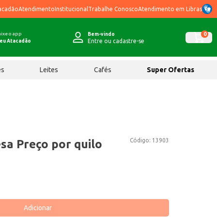
acadão
Atendimento
Institucional
Trabalhe Conosco
Atendimento em Libras
ixe o app
0
Bem-vindo
Entre ou cadastre-se
eu Atacadão
ês
Leites
Cafés
Super Ofertas
Código:
13903
sa Preço por quilo
Adicionar