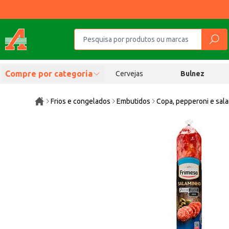
Compre por categoria
Cervejas
Bulnez
Frios e congelados
Embutidos
Copa, pepperoni e sal