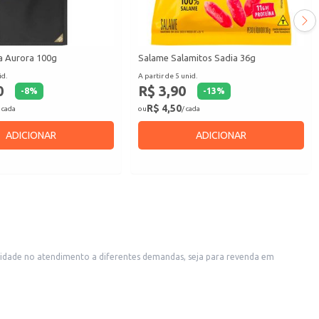
a Aurora 100g
Salame Salamitos Sadia 36g
id.
A partir de 5 unid.
0
R$ 3,90
-
8
%
-
13
%
R$ 4,50
 cada
ou
/ cada
ADICIONAR
ADICIONAR
tos que preparam lanches e refeições que utilizam salame como ingrediente. A compra por quilo garante praticidade e controle de custos para o comprador atacadista.