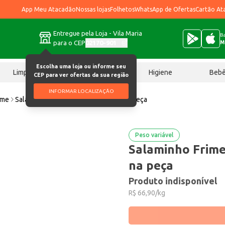
App Meu Atacadão
Nossas lojas
Folhetos
WhatsApp de Ofertas
Cartão At
Entregue pela Loja - Vila Maria
Ba
para o CEP
02170-901
M
Escolha uma loja ou informe seu
Limpeza
Chocolates
Higiene
Beb
CEP para ver ofertas da sua região
INFORMAR LOCALIZAÇÃO
ame
Salaminho Frimesa Preço por quilo na peça
Peso variável
Salaminho Frime
na peça
Produto indisponível
R$ 66,90/kg