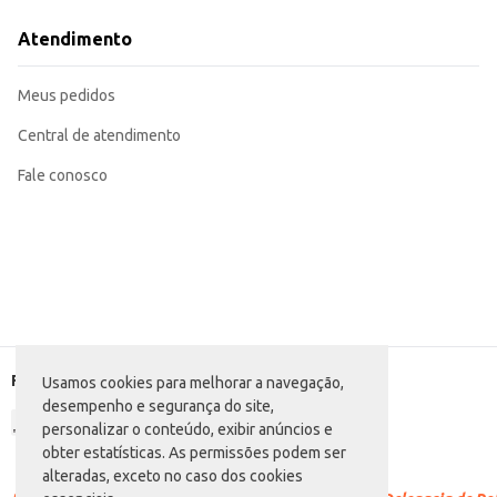
Serve como matéria-prima para a produção de embutidos e conservas.
O Salaminho Frimesa oferece uma solução eficiente para quem busca um prod
Atendimento
Marca: Frimesa
Departamento: Frios e congelados
Categoria: Copa, pepperoni e salame
Meus pedidos
EAN: 80522
Central de atendimento
Fale conosco
Formas de pagamento
Usamos cookies para melhorar a navegação,
desempenho e segurança do site,
personalizar o conteúdo, exibir anúncios e
obter estatísticas. As permissões podem ser
alteradas, exceto no caso dos cookies