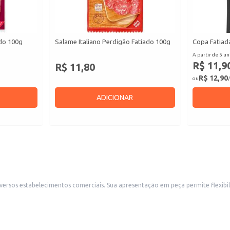
ado 100g
Salame Italiano Perdigão Fatiado 100g
Copa Fatiad
A partir de 5 un
R$ 11,9
R$ 11,80
R$ 12,90
ou
/
ADICIONAR
exibilidade no atendimento a diferentes demandas, seja para revenda em
açougues, supermercados ou para uso em estabelecimen
m restaurantes e lanchonetes.
imentação.