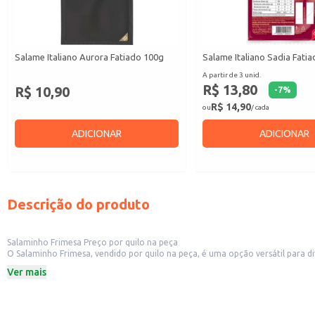
Salame Italiano Aurora Fatiado 100g
Salame Italiano Sadia Fati
A partir de 3 unid.
R$ 13,80
R$ 10,90
-
7
%
R$ 14,90
ou
/ cada
ADICIONAR
ADICIONAR
Descrição do produto
Salaminho Frimesa Preço por quilo na peça
O Salaminho Frimesa, vendido por quilo na peça, é uma opção versátil para diversos estabelecimentos comerciais. Sua apresentação em peça permite fl
Ver mais
Dicas de uso:
Ideal para fatiar e vender em fatias em açougues e supermercados.
Pode ser utilizado como ingrediente em pizzas, sanduíches e outros pratos e
Adequado para uso em tábuas de frios em eventos e estabelecimentos de al