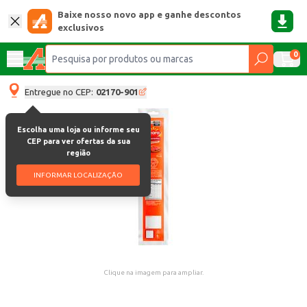
Baixe nosso novo app e ganhe descontos
exclusivos
0
Entregue no CEP:
02170-901
Escolha uma loja ou informe seu
CEP para ver ofertas da sua
região
INFORMAR LOCALIZAÇÃO
Clique na imagem para ampliar.