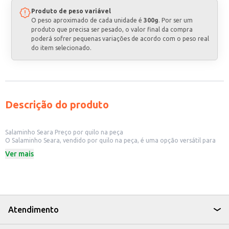
Produto de peso variável
O peso aproximado de cada unidade é
300g
. Por ser um
produto que precisa ser pesado, o valor final da compra
poderá sofrer pequenas variações de acordo com o peso real
do item selecionado.
Descrição do produto
Salaminho Seara Preço por quilo na peça
O Salaminho Seara, vendido por quilo na peça, é uma opção versátil para
diversos estabelecimentos comerciais. Sua apresentação em peça permite
Ver mais
flexibilidade no atendimento de diferentes demandas, seja para revenda
em fatias em açougues e mercearias, ou para uso em bares e restaurantes
que preparam lanches e porções. A praticidade do produto facilita o
manuseio e armazenamento, otimizando o trabalho do profissional.
Dicas de uso:
Ideal para fatiar e vender em açougues, mercearias e delicatessens.
Perfeito para utilização em bares e restaurantes, em lanches, pizzas e
Atendimento
tábuas de frios.
Pode ser utilizado em preparações culinárias que necessitem de salame,