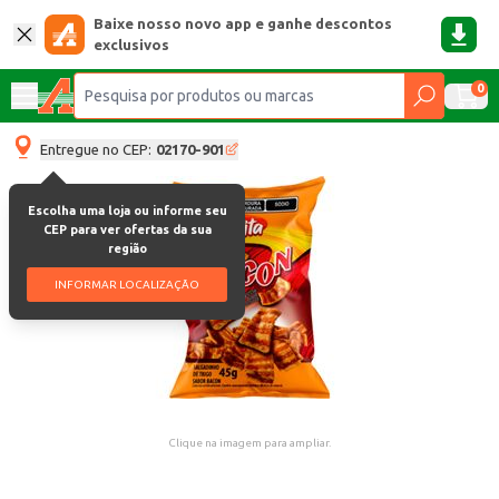
Baixe nosso novo app e ganhe descontos
exclusivos
0
Entregue no CEP:
02170-901
Escolha uma loja ou informe seu
CEP para ver ofertas da sua
região
INFORMAR LOCALIZAÇÃO
Clique na imagem para ampliar.