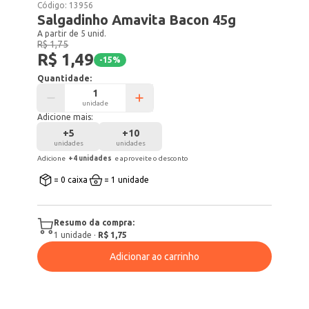
Código:
13956
Salgadinho Amavita Bacon 45g
A partir de 5 unid.
R$ 1,75
R$ 1,49
-
15
%
Quantidade:
unidade
Adicione mais:
+
5
+
10
unidades
unidades
Adicione
+
4
unidade
s
e aproveite o desconto
= 0 caixa
= 1 unidade
Resumo da compra:
1
unidade
·
R$ 1,75
Adicionar ao carrinho