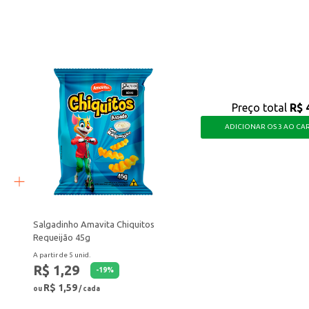
o e com bom custo-benefício, perfeito para atender às necessidades dos seus 
Preço total
R$ 
ADICIONAR OS 3 AO CA
Salgadinho Amavita Chiquitos
Requeijão 45g
A partir de 5 unid.
R$ 1,29
-
19
%
R$ 1,59
ou
/ cada