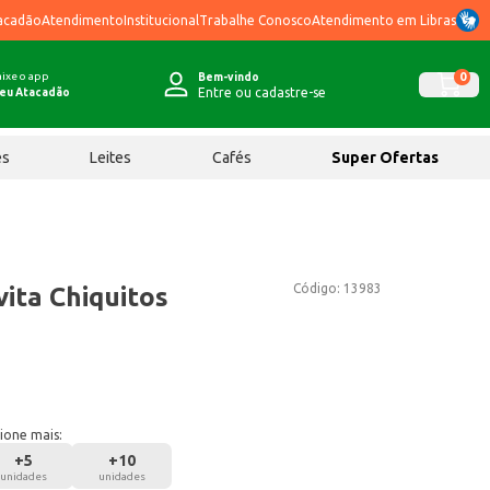
acadão
Atendimento
Institucional
Trabalhe Conosco
Atendimento em Libras
ixe o app
0
Bem-vindo
Entre ou cadastre-se
eu Atacadão
ês
Leites
Cafés
Super Ofertas
Código:
13983
ita Chiquitos
ione mais:
+
5
+
10
unidades
unidades