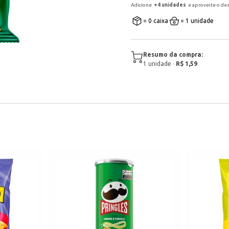
Adicione
+
4
unidade
s
e aproveite o de
= 0 caixa
= 1 unidade
Resumo da compra:
1
unidade
·
R$ 1,59