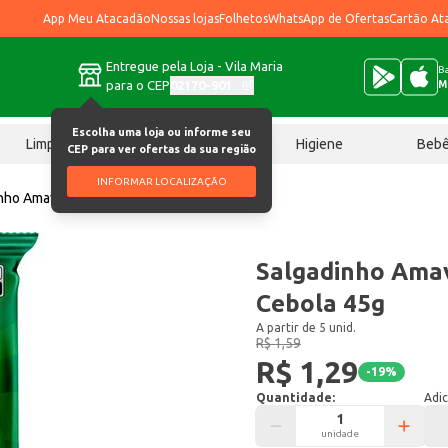
App Meu Atacadão
Nossas lojas
Folhetos
WhatsApp de Ofertas
Cartão At
Entregue pela Loja - Vila Maria
Ba
para o CEP
02170-901
M
Escolha uma loja ou informe seu
Limpeza
Chocolates
Higiene
Beb
CEP para ver ofertas da sua região
INFORMAR LOCALIZAÇÃO
nho Amavita Chiquitos Cebola 45g
Salgadinho Amav
Cebola 45g
A partir de 5 unid.
R$ 1,59
R$ 1,29
-
19
%
Quantidade:
Adic
unidade