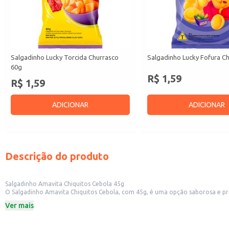
Salgadinho Lucky Torcida Churrasco
Salgadinho Lucky Fofura C
60g
R$ 1,59
R$ 1,59
ADICIONAR
ADICIONAR
Descrição do produto
Salgadinho Amavita Chiquitos Cebola 45g
O Salgadinho Amavita Chiquitos Cebola, com 45g, é uma opção saborosa e pr
lanchonetes.
Ver mais
Dicas de Uso:
Perfeito para acompanhar lanches e refeições rápidas.
Uma ótima opção para oferecer em festas e eventos.