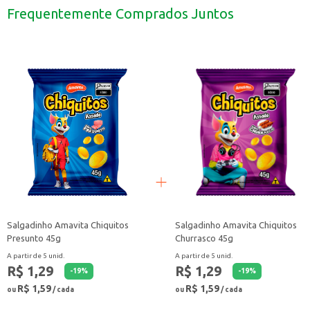
Ideal para ter sempre à mão em casa, para um lanche rápido.
Frequentemente Comprados Juntos
Excelente para revenda em estabelecimentos comerciais.
Com o Salgadinho Amavita Chiquitos Cebola, você garante um produto saboros
Salgadinho Amavita Chiquitos
Salgadinho Amavita Chiquitos
Presunto 45g
Churrasco 45g
A partir de 5 unid.
A partir de 5 unid.
R$ 1,29
R$ 1,29
-
19
%
-
19
%
R$ 1,59
R$ 1,59
ou
/ cada
ou
/ cada