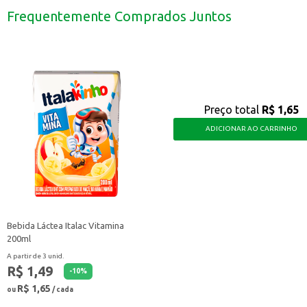
Uma ótima opção para ter sempre à mão em eventos e reuniões informais.
Frequentemente Comprados Juntos
Pode ser oferecido em estabelecimentos comerciais como lanchonetes e me
O Salgadinho Batata Chips Whau Natural é uma escolha saborosa e versátil, q
Preço total
R$ 1,65
ADICIONAR AO CARRINHO
Bebida Láctea Italac Vitamina
200ml
A partir de 3 unid.
R$ 1,49
-
10
%
R$ 1,65
ou
/ cada