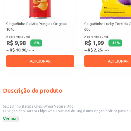
Salgadinho Batata Pringles Original
Salgadinho Lucky Torcida 
104g
60g
A partir de 3 unid.
A partir de 3 unid.
R$ 9,98
R$ 1,99
-
8
%
-
12
%
R$ 10,90
R$ 2,25
ou
/ cada
ou
/ cada
ADICIONAR
ADICIONAR
Descrição do produto
Salgadinho Batata Chips Whau Natural 30g
O Salgadinho Batata Chips Whau Natural de 30g é uma opção prática para quem
e viagens.
Ver mais
Dicas de Uso:
Ideal para lanches rápidos e práticos.
Perfeito para acompanhar refeições leves.