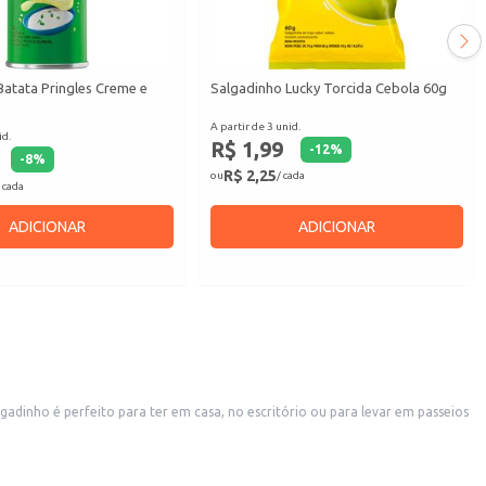
Batata Pringles Creme e
Salgadinho Lucky Torcida Cebola 60g
A partir de 3 unid.
id.
R$ 1,99
-
12
%
-
8
%
R$ 2,25
ou
/ cada
 cada
ADICIONAR
ADICIONAR
adinho é perfeito para ter em casa, no escritório ou para levar em passeios