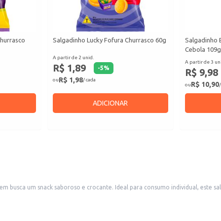
Churrasco
Salgadinho Lucky Fofura Churrasco 60g
Salgadinho 
Cebola 109g
A partir de 2 unid.
A partir de 3 un
R$ 1,89
-
5
%
R$ 9,98
R$ 1,98
ou
/ cada
R$ 10,90
ou
/
ADICIONAR
 busca um snack saboroso e crocante. Ideal para consumo individual, este salg