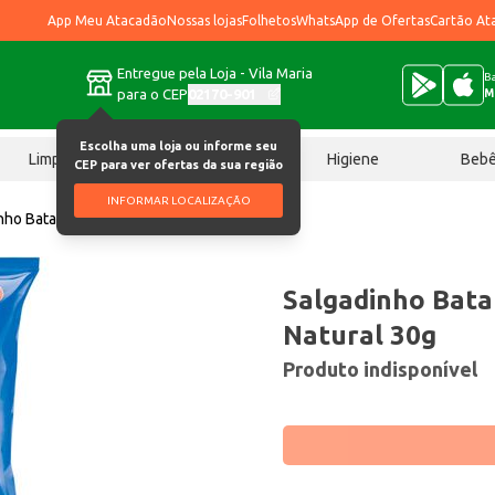
App Meu Atacadão
Nossas lojas
Folhetos
WhatsApp de Ofertas
Cartão At
Entregue pela Loja - Vila Maria
Ba
para o CEP
02170-901
M
Escolha uma loja ou informe seu
Limpeza
Chocolates
Higiene
Beb
CEP para ver ofertas da sua região
INFORMAR LOCALIZAÇÃO
nho Batata Chips Whau Natural 30g
Salgadinho Bata
Natural 30g
Produto indisponível