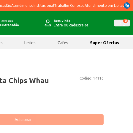
acadão
Atendimento
Institucional
Trabalhe Conosco
Atendimento em Libras
ixe o app
0
Bem-vindo
Entre ou cadastre-se
eu Atacadão
ês
Leites
Cafés
Super Ofertas
Código:
14116
ta Chips Whau
Adicionar