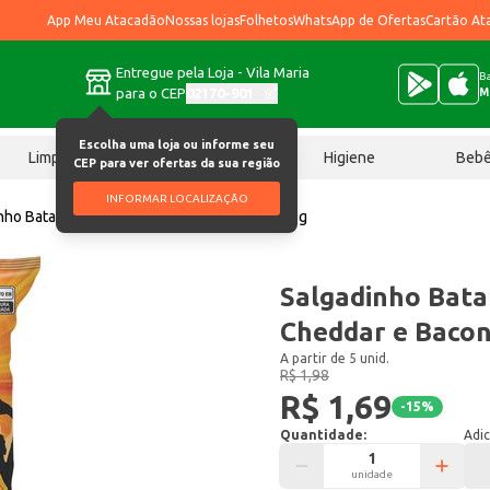
App Meu Atacadão
Nossas lojas
Folhetos
WhatsApp de Ofertas
Cartão At
Entregue pela Loja - Vila Maria
Ba
para o CEP
02170-901
M
Escolha uma loja ou informe seu
Limpeza
Chocolates
Higiene
Beb
CEP para ver ofertas da sua região
INFORMAR LOCALIZAÇÃO
nho Batata Crisps Mania Cheddar e Bacon 30g
Salgadinho Bata
Cheddar e Bacon
A partir de 5 unid.
R$ 1,98
R$ 1,69
-
15
%
Quantidade:
Adic
unidade