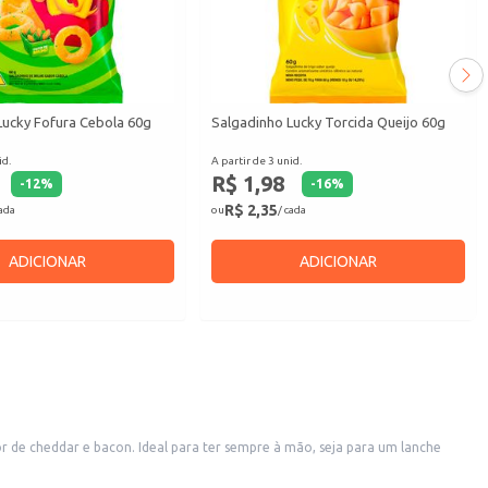
Lucky Fofura Cebola 60g
Salgadinho Lucky Torcida Queijo 60g
id.
A partir de 3 unid.
R$ 1,98
-
12
%
-
16
%
R$ 2,35
cada
ou
/ cada
ADICIONAR
ADICIONAR
 de cheddar e bacon. Ideal para ter sempre à mão, seja para um lanche