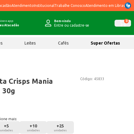
acadão
Atendimento
Institucional
Trabalhe Conosco
Atendimento em Libras
ixe o app
0
Bem-vindo
Entre ou cadastre-se
eu Atacadão
ês
Leites
Cafés
Super Ofertas
Código:
45833
ta Crisps Mania
 30g
ione mais:
+
5
+
10
+
25
unidades
unidades
unidades