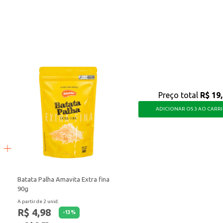
to saboroso e de fácil aceitação, ideal para atender às necessidades dos seus 
Preço total
R$ 19
ADICIONAR OS 3 AO CARR
Batata Palha Amavita Extra fina
90g
A partir de 2 unid.
R$ 4,98
-
13
%