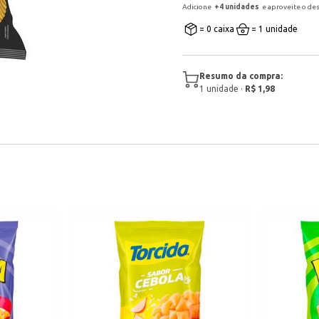
Adicione
+
4
unidade
s
e aproveite o de
= 0 caixa
= 1 unidade
Resumo da compra:
1
unidade
·
R$ 1,98