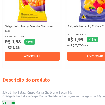
Salgadinho Lucky Torcida Churrasco
Salgadinho Lucky Fofura C
60g
A partir de 2 unid.
A partir de 3 unid.
R$ 1,99
-
12
%
R$ 1,98
-
16
%
R$ 2,25
ou
/ cada
R$ 2,35
ou
/ cada
ADICIONAR
ADICIONAR
Descrição do produto
Salgadinho Batata Crisps Mania Cheddar e Bacon 30g
O Salgadinho Batata Crisps Mania Cheddar e Bacon, em embalagem de 30g, é 
rápido, para acompanhar as refeições ou para oferecer em eventos e encont
Ver mais
Dicas de Uso: