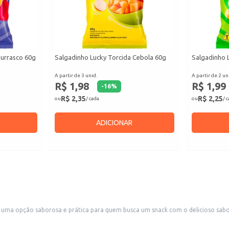
hurrasco 60g
Salgadinho Lucky Torcida Cebola 60g
Salgadinho 
A partir de 3 unid.
A partir de 2 un
R$ 1,98
R$ 1,99
-
16
%
R$ 2,35
R$ 2,25
ou
/ cada
ou
/ 
ADICIONAR
uma opção saborosa e prática para quem busca um snack com o delicioso sabor
ros.