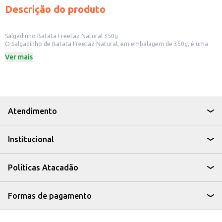
Descrição do produto
Salgadinho Batata Freetaz Natural 350g
O Salgadinho de Batata Freetaz Natural, em embalagem de 350g, é uma
opção para quem busca um snack saboroso e prático. Ideal para consumo
Ver mais
em diversos momentos do dia, o salgadinho é uma alternativa para quem
procura um acompanhamento para lanches ou para ter em casa.
Dicas de Uso:
Perfeito para acompanhar lanches e refeições.
Ideal para ter em casa e oferecer aos visitantes.
Uma opção para levar em viagens e passeios.
Pode ser consumido em eventos e festas.
Atendimento
O Salgadinho Batata Freetaz Natural 350g é uma escolha prática e
saborosa para quem busca um snack para diversas ocasiões, oferecendo
uma opção para quem aprecia o sabor da batata.
Institucional
Políticas Atacadão
Formas de pagamento