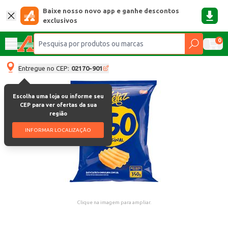
Baixe nosso novo app e ganhe descontos
exclusivos
0
Entregue no CEP:
02170-901
Escolha uma loja ou informe seu
CEP para ver ofertas da sua
região
INFORMAR LOCALIZAÇÃO
Clique na imagem para ampliar.