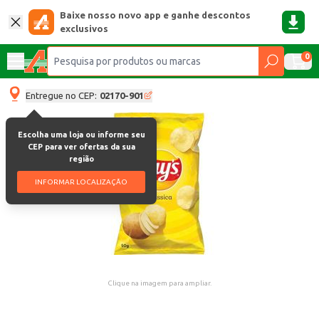
Baixe nosso novo app e ganhe descontos
exclusivos
0
Entregue no CEP:
02170-901
Escolha uma loja ou informe seu
CEP para ver ofertas da sua
região
INFORMAR LOCALIZAÇÃO
Clique na imagem para ampliar.